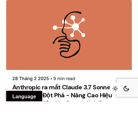
Posted by
mosyai
28 Tháng 2 2025
9 min read
Anthropic ra mắt Claude 3.7 Sonnet: AI
Reasoning Đột Phá - Nâng Cao Hiệu
Language
Suất Làm Việc Cho Doanh Nghiệp
Claude 3.7 Sonnet: Cập Nhật Mới Nhất & Ứng
Dụng Thực Tiễn...
AI
GenAI
Tin tức