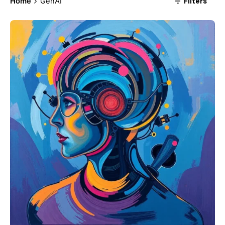
Filters
Home
GenAI
Posted by
mosyai