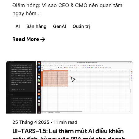
Điểm nóng: Vì sao CEO & CMO nên quan tâm
ngay hôm...
AI
Bán hàng
GenAI
Quản trị
Read More
Posted by
mosyai
25 Tháng 4 2025
11 min read
UI-TARS-1.5: Lại thêm một AI điều khiển
máy tính, kỷ nguyên RPA mới cho doanh