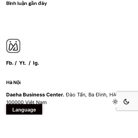
Bình luận gần đây
Fb.
/
Yt.
/
Ig.
Hà Nội
Daeha Business Center.
Đào Tấn, Ba Đình, Hà Nội
100000
Việt Nam
Language
Liên hệ
Bạn cần làm việc với Mosy?
info@mosyai.com