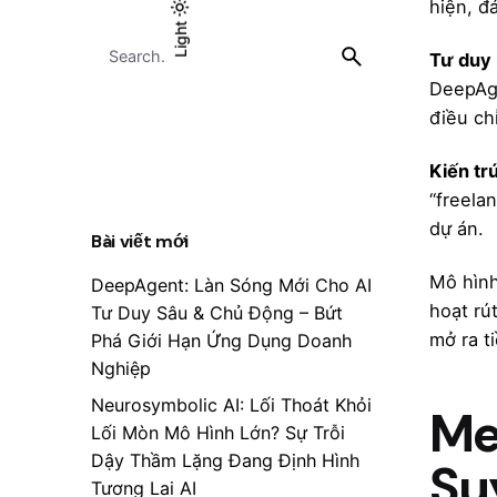
hiện, đ
Light
Light
Dark
Search
Tư duy 
for
DeepAge
điều ch
Kiến tr
“freela
dự án.
Bài viết mới
Mô hình
DeepAgent: Làn Sóng Mới Cho AI
hoạt rú
Tư Duy Sâu & Chủ Động – Bứt
mở ra t
Phá Giới Hạn Ứng Dụng Doanh
Nghiệp
Neurosymbolic AI: Lối Thoát Khỏi
Me
Lối Mòn Mô Hình Lớn? Sự Trỗi
Dậy Thầm Lặng Đang Định Hình
Su
Tương Lai AI