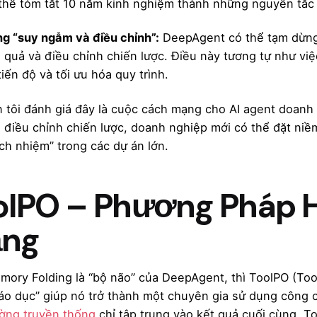
thể tóm tắt 10 năm kinh nghiệm thành những nguyên tắc
g “suy ngẫm và điều chỉnh”:
DeepAgent có thể tạm dừng, 
u quả và điều chỉnh chiến lược. Điều này tương tự như vi
tiến độ và tối ưu hóa quy trình.
 tôi đánh giá đây là cuộc cách mạng cho AI agent doanh ng
à điều chỉnh chiến lược, doanh nghiệp mới có thể đặt niề
ách nhiệm” trong các dự án lớn.
olPO – Phương Pháp 
ng
ory Folding là “bộ não” của DeepAgent, thì ToolPO (Tool
áo dục” giúp nó trở thành một chuyên gia sử dụng công 
ờng truyền thống
chỉ tập trung vào kết quả cuối cùng, To