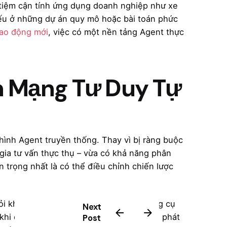
 tiệm cận tính ứng dụng doanh nghiệp như xe
ếu ở những dự án quy mô hoặc bài toán phức
lao động mới
, việc có một nền tảng Agent thực
 Mạng Tư Duy Tự
ình Agent truyền thống. Thay vì bị ràng buộc
ia tư vấn thực thụ – vừa có khả năng phân
 trọng nhất là có thể điều chỉnh chiến lược
i không chỉ sử dụng thành thạo bộ dụng cụ
Next
khi cần thiết. DeepAgent có thể tự động phát
Post