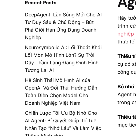
Ag
Recent Posts
DeepAgent: Làn Sóng Mới Cho AI
Hãy tưở
Tư Duy Sâu & Chủ Động – Bứt
trình c
Phá Giới Hạn Ứng Dụng Doanh
nghiệp
Nghiệp
thực tế
Neurosymbolic AI: Lối Thoát Khỏi
Lối Mòn Mô Hình Lớn? Sự Trỗi
Thiếu t
Dậy Thầm Lặng Đang Định Hình
cụ có s
Tương Lai AI
công cụ
Hệ Sinh Thái Mô Hình AI của
Bộ nhớ
OpenAI Và Đối Thủ: Hướng Dẫn
Agent h
Toàn Diện Chọn Model Cho
trong c
Doanh Nghiệp Việt Nam
Chiến Lược Tối Ưu Bộ Nhớ Cho
Thiếu t
AI Agent: Bí Quyết Giúp Trí Tuệ
mục tiê
Nhân Tạo “Nhớ Lâu” Và Làm Việc
Thông Minh Hơn