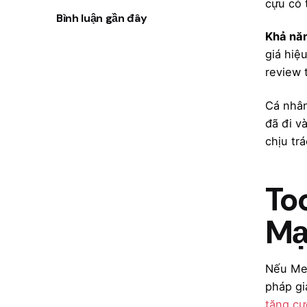
cựu có 
Bình luận gần đây
Khả năn
giá hiệ
review 
Cá nhân
đã đi v
chịu tr
To
Mạ
Nếu Mem
pháp gi
tăng cư