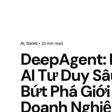
AI
GenAI
25 min read
DeepAgent: 
AI Tư Duy S
Bứt Phá Giớ
Doanh Nghi