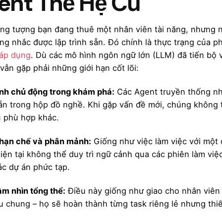
ent Thế Hệ Cũ
ng tượng bạn đang thuê một nhân viên tài năng, nhưng ng
ứng nhắc được lập trình sẵn. Đó chính là thực trạng của p
 áp dụng
. Dù các mô hình ngôn ngữ lớn (LLM) đã tiến bộ 
 vẫn gặp phải những giới hạn cốt lõi:
ính chủ động trong khám phá:
Các Agent truyền thống nh
ẵn trong hộp đồ nghề. Khi gặp vấn đề mới, chúng không 
 phù hợp khác.
 hạn chế và phân mảnh:
Giống như việc làm việc với một 
iện tại không thể duy trì ngữ cảnh qua các phiên làm việ
ác dự án phức tạp.
ầm nhìn tổng thể:
Điều này giống như giao cho nhân viên 
u chung – họ sẽ hoàn thành từng task riêng lẻ nhưng thiếu