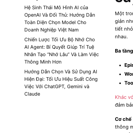
Hệ Sinh Thái Mô Hình AI của
Một tro
OpenAI Và Đối Thủ: Hướng Dẫn
giản nh
Toàn Diện Chọn Model Cho
tiết nh
Doanh Nghiệp Việt Nam
nhau.
Chiến Lược Tối Ưu Bộ Nhớ Cho
AI Agent: Bí Quyết Giúp Trí Tuệ
Ba tầng
Nhân Tạo “Nhớ Lâu” Và Làm Việc
Thông Minh Hơn
Epi
Hướng Dẫn Chọn Và Sử Dụng AI
Wor
Hiện Đại: Tối Ưu Hiệu Suất Công
Too
Việc Với ChatGPT, Gemini và
Claude
Khác vớ
đảm bảo
Cơ chế 
thông m