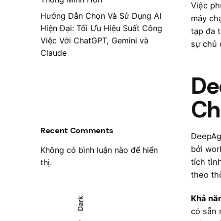
Việc ph
Hướng Dẫn Chọn Và Sử Dụng AI
máy chạ
Hiện Đại: Tối Ưu Hiệu Suất Công
tạp đa 
Việc Với ChatGPT, Gemini và
sự chủ 
Claude
De
Ch
Recent Comments
DeepAge
bởi wor
Không có bình luận nào để hiển
tích tì
thị.
theo th
Khả nă
Dark
có sẵn 