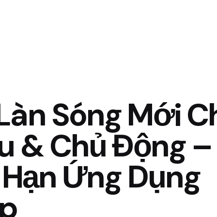
Làn Sóng Mới C
âu & Chủ Động –
i Hạn Ứng Dụng
ệp