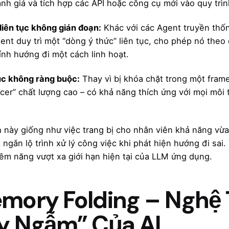
ánh giá và tích hợp các API hoặc công cụ mới vào quy trìn
liên tục không gián đoạn:
Khác với các Agent truyền thốn
nt duy trì một “dòng ý thức” liên tục, cho phép nó theo d
ỉnh hướng đi một cách linh hoạt.
úc không ràng buộc:
Thay vì bị khóa chặt trong một fra
ncer” chất lượng cao – có khả năng thích ứng với mọi môi
 này giống như việc trang bị cho nhân viên khả năng vừa
t ngắn lộ trình xử lý công việc khi phát hiện hướng đi sa
iềm năng vượt xa giới hạn hiện tại của LLM ứng dụng.
mory Folding – Nghệ 
y Ngẫm” Của AI