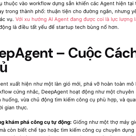
ụ thuộc vào workflow dựng sẵn khiến các Agent hiện tại
y trong thành phố: thuận tiện cho đường ngắn, nhưng y
tác vụ.
Với xu hướng AI Agent đang được coi là lực lượng 
động là điều tất yếu để startup tech bùng nổ hơn.
epAgent – Cuộc Cách
ủ
nt xuất hiện như một làn gió mới, phá vỡ hoàn toàn mô h
kflow cứng nhắc, DeepAgent hoạt động như một chuyên g
nh huống, vừa chủ động tìm kiếm công cụ phù hợp, và quan
ời gian thực.
ng khám phá công cụ tự động:
Giống như một thợ máy giỏ
mà còn biết chế tạo hoặc tìm kiếm công cụ chuyên dụng 