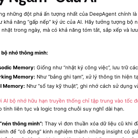
ng những đột phá ấn tượng nhất của DeepAgent chính là 
ư khả năng “gấp nếp” ký ức của AI. Hãy tưởng tượng bộ n
ỏ nhặt trong ngày, mà có khả năng tóm tắt, sắp xếp và lưu
 bộ nhớ thông minh:
sodic Memory:
Giống như “nhật ký công việc”, lưu trữ cá
king Memory:
Như “bảng ghi tạm”, xử lý thông tin hiện t
l Memory:
Như “sổ tay kỹ thuật”, ghi nhớ cách sử dụng v
i AI bộ nhớ hữu hạn truyền thống chỉ tập trung vào tốc đ
 tính liên tục và logic trong chuỗi suy nghĩ dài hạn.
“nén thông minh”:
Thay vì đơn thuần xóa dữ liệu cũ khi 
inh để “cô đọng” kinh nghiệm thành những insight có giá