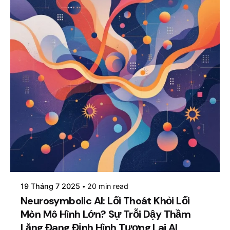
Posted by
mosyai
19 Tháng 7 2025
20 min read
Neurosymbolic AI: Lối Thoát Khỏi Lối
Mòn Mô Hình Lớn? Sự Trỗi Dậy Thầm
Lặng Đang Định Hình Tương Lai AI