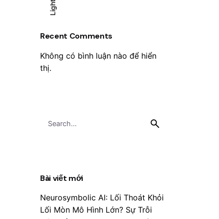
Light
Light
Dark
1
Recent Comments
Không có bình luận nào để hiển
thị.
S
e
a
r
c
h
Bài viết mới
f
Neurosymbolic AI: Lối Thoát Khỏi
o
r
Lối Mòn Mô Hình Lớn? Sự Trỗi