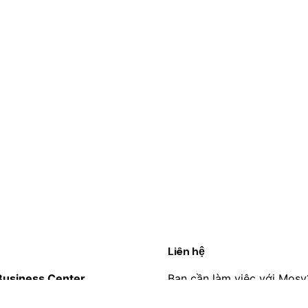
Liên hệ
usiness Center.
Bạn cần làm việc với Mosy
, Ba Đình, Hà Nội
info@mosyai.com