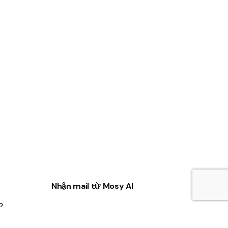
Nhận mail từ Mosy AI
?
Đăng ký