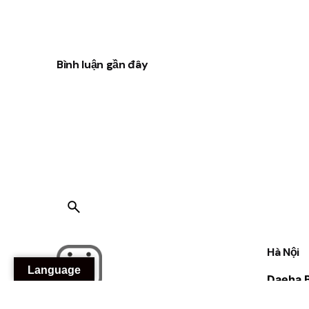
Bình luận gần đây
Hà Nội
Language
Daeha B
Đào Tấn