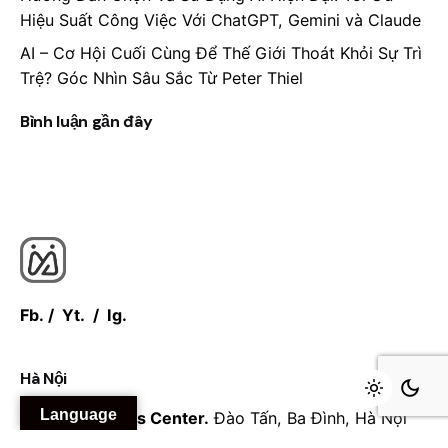
Hiệu Suất Công Việc Với ChatGPT, Gemini và Claude
AI – Cơ Hội Cuối Cùng Để Thế Giới Thoát Khỏi Sự Trì
Trệ? Góc Nhìn Sâu Sắc Từ Peter Thiel
Bình luận gần đây
Fb.
/
Yt.
/
Ig.
Hà Nội
Language
Daeha Business Center.
Đào Tấn, Ba Đình, Hà Nội
100000
Việt Nam